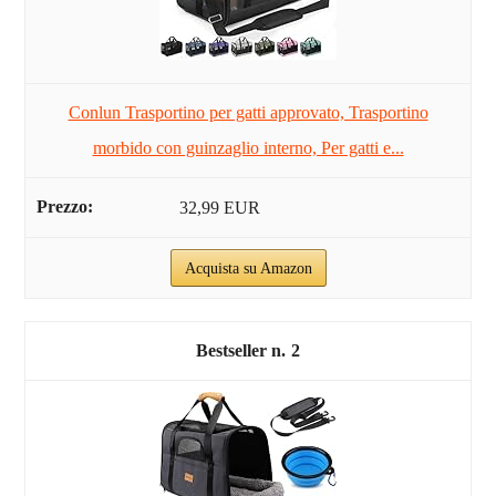
Conlun Trasportino per gatti approvato, Trasportino
morbido con guinzaglio interno, Per gatti e...
32,99 EUR
Acquista su Amazon
2