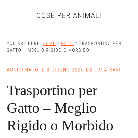
Skip
Skip
Skip
to
to
to
COSE PER ANIMALI
main
primary
footer
content
sidebar
YOU ARE HERE:
HOME
/
GATTI
/
TRASPORTINO PER
GATTO – MEGLIO RIGIDO O MORBIDO​
AGGIORNATO IL
3 GIUGNO 2025
DA
LUCA SAVI
Trasportino per
Gatto – Meglio
Rigido o Morbido​