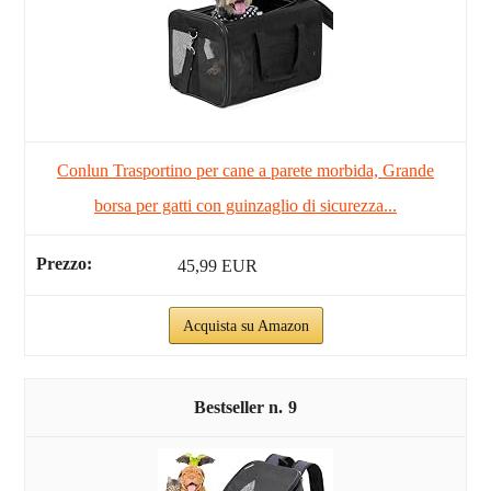
Conlun Trasportino per cane a parete morbida, Grande
borsa per gatti con guinzaglio di sicurezza...
45,99 EUR
Acquista su Amazon
9