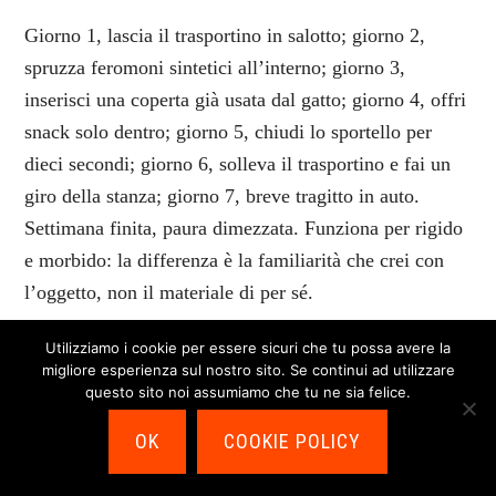
Giorno 1, lascia il trasportino in salotto; giorno 2,
spruzza feromoni sintetici all’interno; giorno 3,
inserisci una coperta già usata dal gatto; giorno 4, offri
snack solo dentro; giorno 5, chiudi lo sportello per
dieci secondi; giorno 6, solleva il trasportino e fai un
giro della stanza; giorno 7, breve tragitto in auto.
Settimana finita, paura dimezzata. Funziona per rigido
e morbido: la differenza è la familiarità che crei con
l’oggetto, non il materiale di per sé.
Utilizziamo i cookie per essere sicuri che tu possa avere la
Errori comuni e falsi miti
migliore esperienza sul nostro sito. Se continui ad utilizzare
questo sito noi assumiamo che tu ne sia felice.
Scommetto li hai sentiti tutti:
OK
COOKIE POLICY
“Tanto il gatto non si muove, il trasportino