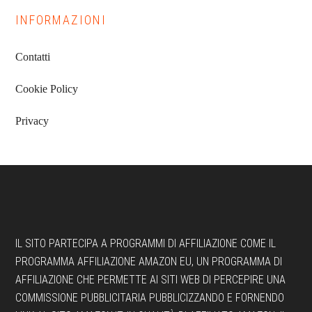
INFORMAZIONI
Contatti
Cookie Policy
Privacy
Footer
IL SITO PARTECIPA A PROGRAMMI DI AFFILIAZIONE COME IL
PROGRAMMA AFFILIAZIONE AMAZON EU, UN PROGRAMMA DI
AFFILIAZIONE CHE PERMETTE AI SITI WEB DI PERCEPIRE UNA
COMMISSIONE PUBBLICITARIA PUBBLICIZZANDO E FORNENDO