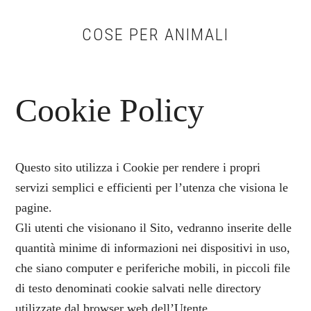
Skip
Skip
Skip
to
to
to
COSE PER ANIMALI
main
primary
footer
content
sidebar
Cookie Policy
Questo sito utilizza i Cookie per rendere i propri
servizi semplici e efficienti per l’utenza che visiona le
pagine.
Gli utenti che visionano il Sito, vedranno inserite delle
quantità minime di informazioni nei dispositivi in uso,
che siano computer e periferiche mobili, in piccoli file
di testo denominati cookie salvati nelle directory
utilizzate dal browser web dell’Utente.