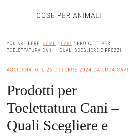
Skip
Skip
Skip
to
to
to
COSE PER ANIMALI
main
primary
footer
content
sidebar
YOU ARE HERE:
HOME
/
CANI
/
PRODOTTI PER
TOELETTATURA CANI – QUALI SCEGLIERE E PREZZI
AGGIORNATO IL
25 OTTOBRE 2024
DA
LUCA SAVI
Prodotti per
Toelettatura Cani –
Quali Scegliere e