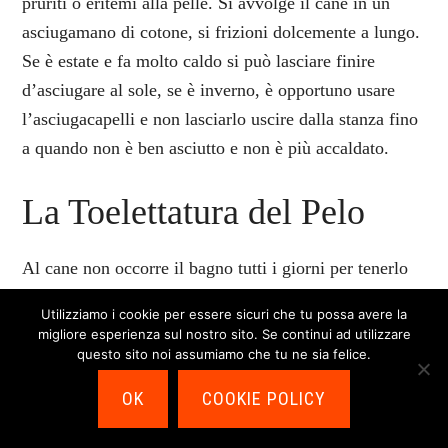
pruriti o eritemi alla pelle. Si avvolge il cane in un
asciugamano di cotone, si frizioni dolcemente a lungo.
Se è estate e fa molto caldo si può lasciare finire
d’asciugare al sole, se è inverno, è opportuno usare
l’asciugacapelli e non lasciarlo uscire dalla stanza fino
a quando non è ben asciutto e non è più accaldato.
La Toelettatura del Pelo
Al cane non occorre il bagno tutti i giorni per tenerlo
pulito è però anche vero che richiede precise cure
Utilizziamo i cookie per essere sicuri che tu possa avere la
giornaliere per una corretta toelettatura. Si spazzoli
migliore esperienza sul nostro sito. Se continui ad utilizzare
tutti i giorni, prima con la spazzola rigida per togliere
questo sito noi assumiamo che tu ne sia felice.
eventuali nodi e nel caso si usi il pettine poi si continui
OK
COOKIE POLICY
con la spazzola morbida per dare lucentezza al
mantello.