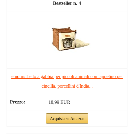
4
emours Letto a gabbia per piccoli animali con tappetino per
cincillà, porcellini d'India...
18,99 EUR
Acquista su Amazon