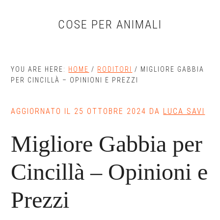
Skip
Skip
Skip
to
to
to
COSE PER ANIMALI
main
primary
footer
content
sidebar
YOU ARE HERE:
HOME
/
RODITORI
/
MIGLIORE GABBIA
PER CINCILLÀ – OPINIONI E PREZZI
AGGIORNATO IL
25 OTTOBRE 2024
DA
LUCA SAVI
Migliore Gabbia per
Cincillà – Opinioni e
Prezzi